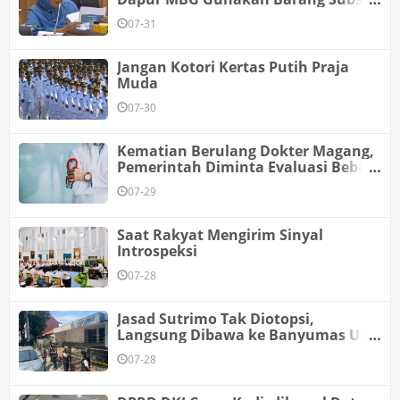
Dibarengi Perbaikan Tata Kelola
07-31
Jangan Kotori Kertas Putih Praja
Muda
07-30
Kematian Berulang Dokter Magang,
Pemerintah Diminta Evaluasi Beban
dan Lingkungan Kerja
07-29
Saat Rakyat Mengirim Sinyal
Introspeksi
07-28
Jasad Sutrimo Tak Diotopsi,
Langsung Dibawa ke Banyumas Usai
Dibersihkan
07-28