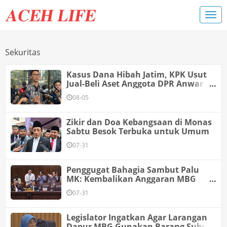
Sekuritas
Kasus Dana Hibah Jatim, KPK Usut
Jual-Beli Aset Anggota DPR Anwar
Sadad
08-05
Zikir dan Doa Kebangsaan di Monas
Sabtu Besok Terbuka untuk Umum
07-31
Penggugat Bahagia Sambut Palu
MK: Kembalikan Anggaran MBG
untuk Pendidikan!
07-31
Legislator Ingatkan Agar Larangan
Dapur MBG Gunakan Barang Subsidi