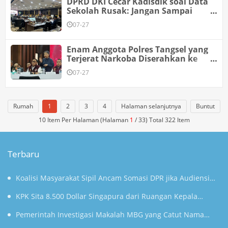
DPRD DKI Cecar Kadisdik soal Data
Sekolah Rusak: Jangan Sampai
Nanti Ada Pernyataan Baru Tahu
07-27
Enam Anggota Polres Tangsel yang
Terjerat Narkoba Diserahkan ke
Polda Metro
07-27
Rumah
1
2
3
4
Halaman selanjutnya
Buntut
10 Item Per Halaman (Halaman
1
/ 33) Total 322 Item
Terbaru
Koalisi Masyarakat Sipil Ancam Somasi DPR jika Audiensi
soal Anggaran MBG Diabaikan
KPK Sita 8.500 Dollar Singapura dari Ruangan Kepala
Kanim Jakarta Selatan
Pemerintah Investigasi Makalah MBG yang Catut Nama