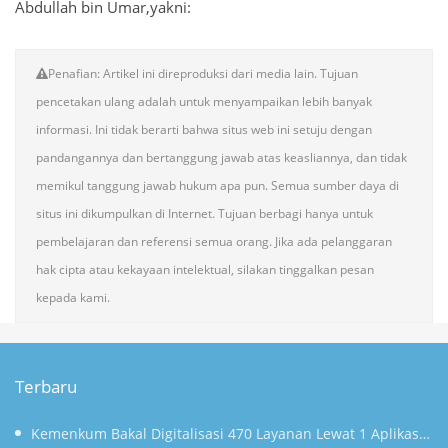
Abdullah bin Umar,yakni:
Penafian: Artikel ini direproduksi dari media lain. Tujuan
pencetakan ulang adalah untuk menyampaikan lebih banyak
informasi. Ini tidak berarti bahwa situs web ini setuju dengan
pandangannya dan bertanggung jawab atas keasliannya, dan tidak
memikul tanggung jawab hukum apa pun. Semua sumber daya di
situs ini dikumpulkan di Internet. Tujuan berbagi hanya untuk
pembelajaran dan referensi semua orang. Jika ada pelanggaran
hak cipta atau kekayaan intelektual, silakan tinggalkan pesan
kepada kami.
Terbaru
Kemenkum Bakal Digitalisasi 470 Layanan Lewat 1 Aplikasi