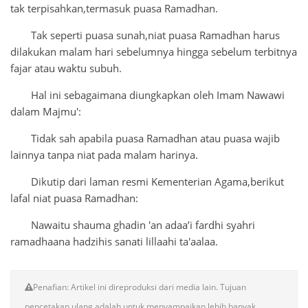
tak terpisahkan,termasuk puasa Ramadhan.
Tak seperti puasa sunah,niat puasa Ramadhan harus
dilakukan malam hari sebelumnya hingga sebelum terbitnya
fajar atau waktu subuh.
Hal ini sebagaimana diungkapkan oleh Imam Nawawi
dalam Majmu':
Tidak sah apabila puasa Ramadhan atau puasa wajib
lainnya tanpa niat pada malam harinya.
Dikutip dari laman resmi Kementerian Agama,berikut
lafal niat puasa Ramadhan:
Nawaitu shauma ghadin 'an adaa’i fardhi syahri
ramadhaana hadzihis sanati lillaahi ta'aalaa.
Penafian: Artikel ini direproduksi dari media lain. Tujuan
pencetakan ulang adalah untuk menyampaikan lebih banyak