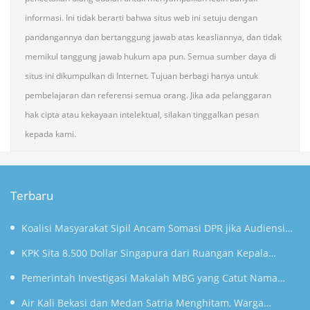
informasi. Ini tidak berarti bahwa situs web ini setuju dengan
pandangannya dan bertanggung jawab atas keasliannya, dan tidak
memikul tanggung jawab hukum apa pun. Semua sumber daya di
situs ini dikumpulkan di Internet. Tujuan berbagi hanya untuk
pembelajaran dan referensi semua orang. Jika ada pelanggaran
hak cipta atau kekayaan intelektual, silakan tinggalkan pesan
kepada kami.
Terbaru
Koalisi Masyarakat Sipil Ancam Somasi DPR jika Audiensi
soal Anggaran MBG Diabaikan
KPK Sita 8.500 Dollar Singapura dari Ruangan Kepala
Kanim Jakarta Selatan
Pemerintah Investigasi Makalah MBG yang Catut Nama
Prabowo untuk Nobel Perdamaian
Air Kali Bekasi dan Medan Satria Menghitam, Warga