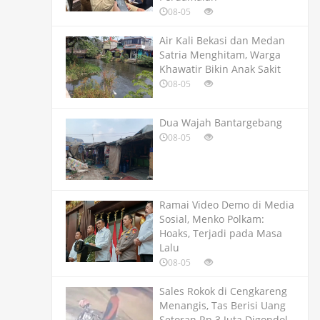
08-05
Air Kali Bekasi dan Medan
Satria Menghitam, Warga
Khawatir Bikin Anak Sakit
08-05
Dua Wajah Bantargebang
08-05
Ramai Video Demo di Media
Sosial, Menko Polkam:
Hoaks, Terjadi pada Masa
Lalu
08-05
Sales Rokok di Cengkareng
Menangis, Tas Berisi Uang
Setoran Rp 3 Juta Digondol