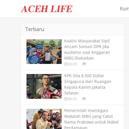
Ru
Terbaru
Koalisi Masyarakat Sipil
Ancam Somasi DPR jika
Audiensi soal Anggaran
MBG Diabaikan
08-05
KPK Sita 8.500 Dollar
Singapura dari Ruangan
Kepala Kanim Jakarta
Selatan
08-05
Pemerintah Investigasi
Makalah MBG yang Catut
Nama Prabowo untuk Nobel
Perdamaian