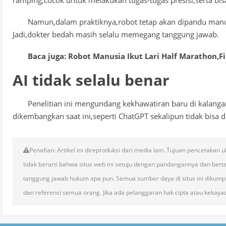
ramping,cocok untuk melakukan tugas-tugas presisi,serta bi
Namun,dalam praktiknya,robot tetap akan dipandu manual
Jadi,dokter bedah masih selalu memegang tanggung jawab.
Baca juga: Robot Manusia Ikut Lari Half Marathon,Fi
AI tidak selalu benar
Penelitian ini mengundang kekhawatiran baru di kalangan
dikembangkan saat ini,seperti ChatGPT sekalipun tidak bisa 
Penafian: Artikel ini direproduksi dari media lain. Tujuan pencetakan
tidak berarti bahwa situs web ini setuju dengan pandangannya dan bert
tanggung jawab hukum apa pun. Semua sumber daya di situs ini dikumpu
dan referensi semua orang. Jika ada pelanggaran hak cipta atau kekayaa