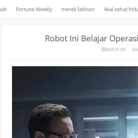
mah
Fortune Weekly
merek fashion
Akal sehat hid
Robot Ini Belajar Operas
2025-01-03
Hai