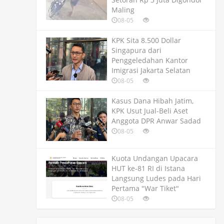
Maling
08-05
KPK Sita 8.500 Dollar
Singapura dari
Penggeledahan Kantor
Imigrasi Jakarta Selatan
08-05
Kasus Dana Hibah Jatim,
KPK Usut Jual-Beli Aset
Anggota DPR Anwar Sadad
08-05
Kuota Undangan Upacara
HUT ke-81 RI di Istana
Langsung Ludes pada Hari
Pertama "War Tiket"
08-05